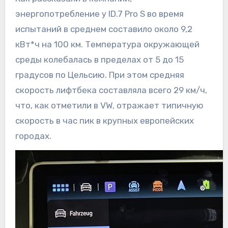
энергопотребление у ID.7 Pro S во время
испытаний в среднем составило около 9,2
кВт*ч на 100 км. Температура окружающей
среды колебалась в пределах от 5 до 15
градусов по Цельсию. При этом средняя
скорость лифтбека составляла всего 29 км/ч,
что, как отметили в VW, отражает типичную
скорость в час пик в крупных европейских
городах.