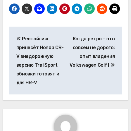
Навигация
Рестайлинг
Когда ретро – это
по
принесёт Honda CR-
совсем не дорого:
записям
V внедорожную
опыт владения
версию TrailSport,
Volkswagen Golf I
обновки готовят и
для HR-V