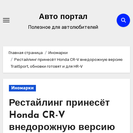
Перейти
к
Авто портал
содержимому
Полезное для автолюбителей
Главная страница
Иномарки
Рестайлинг принесёт Honda CR-V внедорожную версию
TrailSport, обновки готовят и для HR-V
Иномарки
Рестайлинг принесёт
Honda CR-V
внедорожную версию