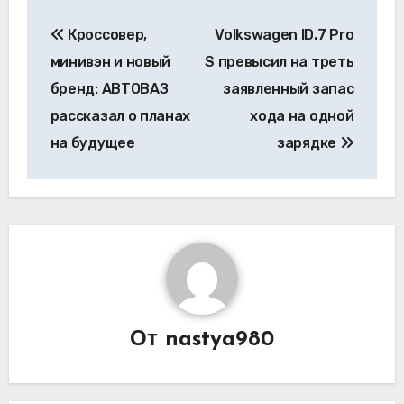
Навигация
Кроссовер,
Volkswagen ID.7 Pro
по
минивэн и новый
S превысил на треть
записям
бренд: АВТОВАЗ
заявленный запас
рассказал о планах
хода на одной
на будущее
зарядке
От
nastya980