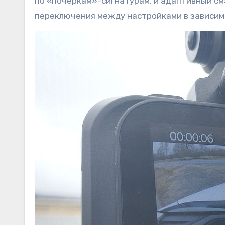
по «почеркам»-сигнатурам, и адаптивный см
переключения между настройками в зависим