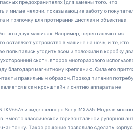
апасных предохранителях (для замены того, что
ть и милые мелочи, показывающие заботу о покупател
а и тряпочку для протирания дисплея и объектива.
ство в двух машинах. Например, переставляют из
то оставляет устройство в машине на ночь, и те, кто
ае попытались угодить всем и положили в коробку дв
вухсторонний скотч, второе многоразового использов
унду благодаря магнитному креплению. Сила его прит
онтакты правильным образом. Провод питания потреб
тавляется в сам кронштейн и снятию аппарата не
 NTK96675 и видеосенсоре Sony IMX335. Модель можно
в. Вместо классической горизонтальной рупорной а
ч-антенну. Такое решение позволило сделать корпус