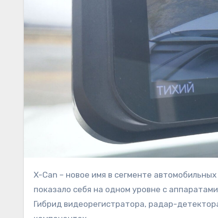
X-Can – новое имя в сегменте автомобильных гаджетов. При этом комбо-устройство Condor COB 3 WiFi Duo
показало себя на одном уровне с аппаратами
Гибрид видеорегистратора, радар-детектора