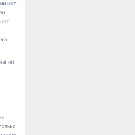
ми нет.
ен
 нет
его
ull HD
ми
только