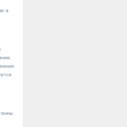
е: в
а
ания,
яжения
уется
нтенны