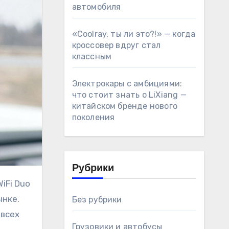
автомобиля
«Coolray, ты ли это?!» — когда
кроссовер вдруг стал
классным
Электрокары с амбициями:
что стоит знать о LiXiang —
китайском бренде нового
поколения
Рубрики
ынке.
Без рубрики
 всех
Грузовики и автобусы