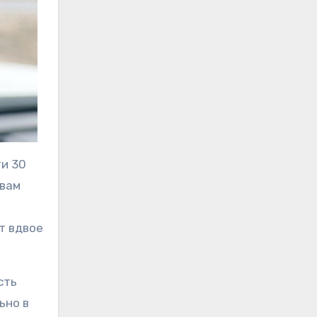
ти 30
 вам
т вдвое
сть
ьно в