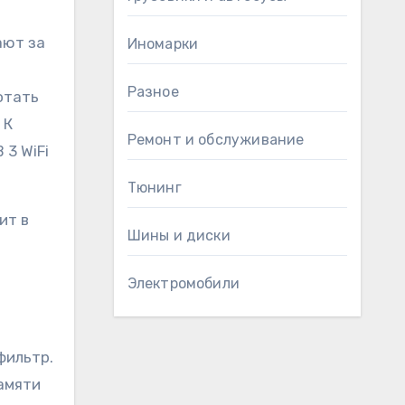
ают за
Иномарки
Разное
отать
 К
Ремонт и обслуживание
 3 WiFi
Тюнинг
ит в
Шины и диски
Электромобили
фильтр.
памяти