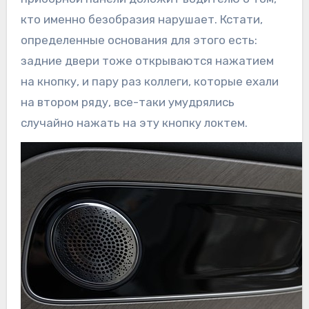
кто именно безобразия нарушает. Кстати,
определенные основания для этого есть:
задние двери тоже открываются нажатием
на кнопку, и пару раз коллеги, которые ехали
на втором ряду, все-таки умудрялись
случайно нажать на эту кнопку локтем.