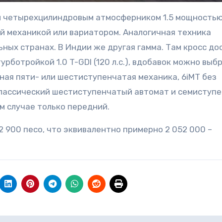
м четырехцилиндровым атмосферником 1.5 мощностью 1
й механикой или вариатором. Аналогичная техника
ных странах. В Индии же другая гамма. Там кросс до
турботройкой 1.0 T-GDI (120 л.с.), вдобавок можно выб
ионная пяти- или шестиступенчатая механика, 6iMT без
 классический шестиступенчатый автомат и семиступ
м случае только передний.
2 900 песо, что эквивалентно примерно 2 052 000 –