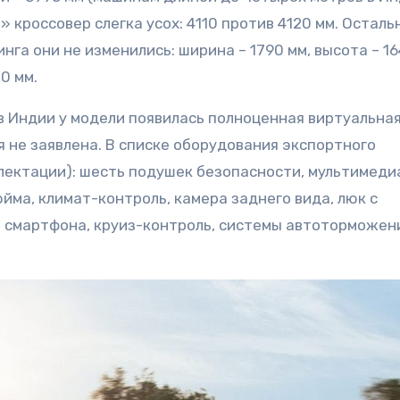
 кроссовер слегка усох: 4110 против 4120 мм. Осталь
га они не изменились: ширина – 1790 мм, высота – 1
0 мм.
в Индии у модели появилась полноценная виртуальна
я не заявлена. В списке оборудования экспортного
плектации): шесть подушек безопасности, мультимеди
йма, климат-контроль, камера заднего вида, люк с
 смартфона, круиз-контроль, системы автоторможен