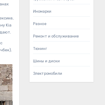
ранах
Иномарки
ексике,
Разное
ну Kia
одают.
Ремонт и обслуживание
 с
Тюнинг
чбек).
Шины и диски
Электромобили