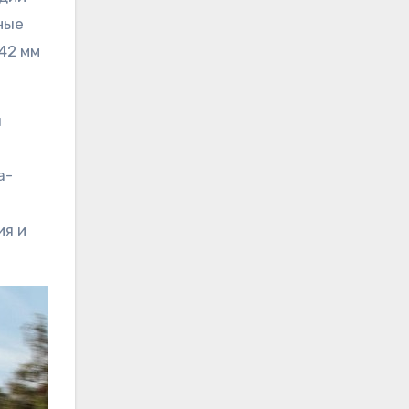
ные
642 мм
я
а-
ия и