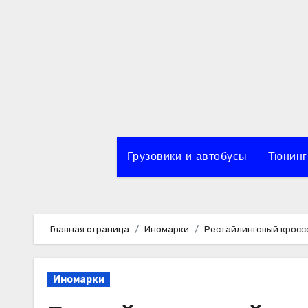
Перейти
к
содержимому
Грузовики и автобусы
Тюнинг
Главная страница
Иномарки
Рестайлинговый кроссо
Иномарки