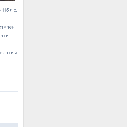
15 л.с,
ступен
рать
енчатый