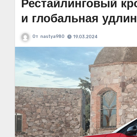
Рестайлинговый кро
и глобальная удли
От
nastya980
19.03.2024