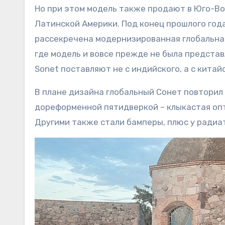
Но при этом модель также продают в Юго-Во
Латинской Америки. Под конец прошлого года
рассекречена модернизированная глобальная
где модель и вовсе прежде не была представл
Sonet поставляют не с индийского, а с кита
В плане дизайна глобальный Сонет повторил 
дореформенной пятидверкой – клыкастая опти
Другими также стали бамперы, плюс у радиа