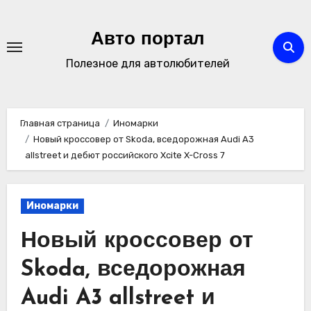
Перейти
к
Авто портал
содержимому
Полезное для автолюбителей
Главная страница
Иномарки
Новый кроссовер от Skoda, вседорожная Audi A3
allstreet и дебют российского Xcite X-Cross 7
Иномарки
Новый кроссовер от
Skoda, вседорожная
Audi A3 allstreet и