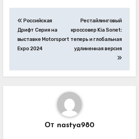
Навигация
Российская
Рестайлинговый
по
Дрифт Серия на
кроссовер Kia Sonet:
записям
выставке Motorsport
теперь и глобальная
Expo 2024
удлиненная версия
От
nastya980