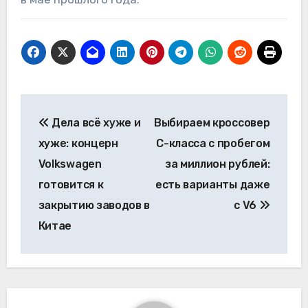
Навигация
Дела всё хуже и
Выбираем кроссовер
по
хуже: концерн
С-класса с пробегом
записям
Volkswagen
за миллион рублей:
готовится к
есть варианты даже
закрытию заводов в
с V6
Китае