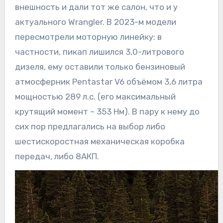
внешность и дали тот же салон, что и у
актуального Wrangler. В 2023-м модели
пересмотрели моторную линейку: в
частности, пикап лишился 3,0-литрового
дизеля, ему оставили только бензиновый
атмосферник Pentastar V6 объёмом 3,6 литра
мощностью 289 л.с. (его максимальный
крутящий момент – 353 Нм). В пару к нему до
сих пор предлагались на выбор либо
шестискоростная механическая коробка
передач, либо 8АКП.