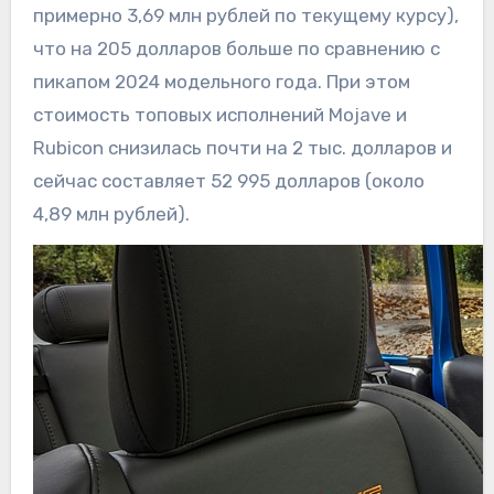
примерно 3,69 млн рублей по текущему курсу),
что на 205 долларов больше по сравнению с
пикапом 2024 модельного года. При этом
стоимость топовых исполнений Mojave и
Rubicon снизилась почти на 2 тыс. долларов и
сейчас составляет 52 995 долларов (около
4,89 млн рублей).