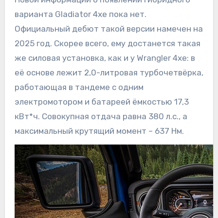
варианта Gladiator 4xe пока нет.
Официальный дебют такой версии намечен на
2025 год. Скорее всего, ему достанется такая
же силовая установка, как и у Wrangler 4xe: в
её основе лежит 2,0-литровая турбочетвёрка,
работающая в тандеме с одним
электромотором и батареей ёмкостью 17,3
кВт*ч. Совокупная отдача равна 380 л.с., а
максимальный крутящий момент – 637 Нм.