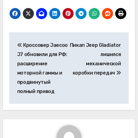
Навигация
Кроссовер Jaecoo
Пикап Jeep Gladiator
по
J7 обновили для РФ:
лишился
записям
расширение
механической
моторной гаммы и
коробки передач
продвинутый
полный привод