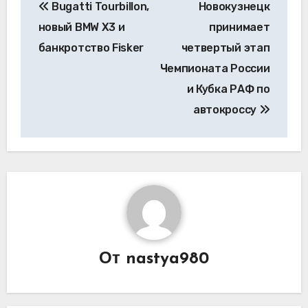
Bugatti Tourbillon,
Новокузнецк
по
новый BMW X3 и
принимает
записям
банкротство Fisker
четвертый этап
Чемпионата России
и Кубка РАФ по
автокроссу
От
nastya980