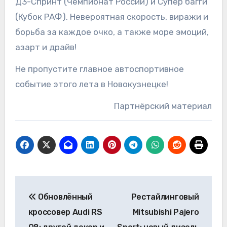
Д3-Спринт (Чемпионат России) и Супер багги
(Кубок РАФ). Невероятная скорость, виражи и
борьба за каждое очко, а также море эмоций,
азарт и драйв!
Не пропустите главное автоспортивное
событие этого лета в Новокузнецке!
Партнёрский материал
Навигация
Обновлённый
Рестайлинговый
по
кроссовер Audi RS
Mitsubishi Pajero
записям