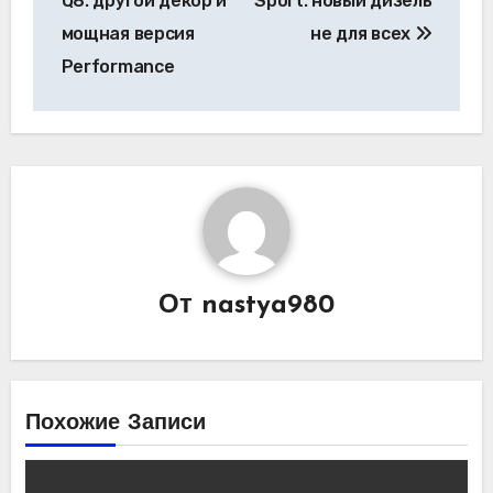
Q8: другой декор и
Sport: новый дизель
мощная версия
не для всех
Performance
От
nastya980
Похожие Записи