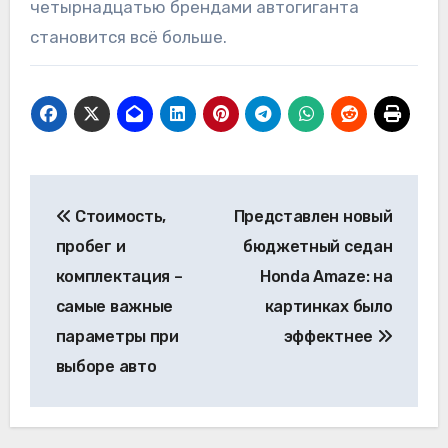
четырнадцатью брендами автогиганта
становится всё больше.
Навигация
Стоимость,
Представлен новый
по
пробег и
бюджетный седан
записям
комплектация –
Honda Amaze: на
самые важные
картинках было
параметры при
эффектнее
выборе авто