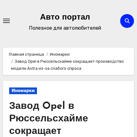
Перейти
к
Авто портал
содержимому
Полезное для автолюбителей
Главная страница
Иномарки
Завод Opel в Рюссельсхайме сокращает производство
модели Astra из-за слабого спроса
Иномарки
Завод Opel в
Рюссельсхайме
сокращает