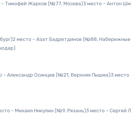
о – Тимофей Жарков (№77, Москва)3 место – Антон Ш
рбург)2 место – Азат Бадретдинов (№88, Набережные
нодар)
о – Александр Осинцев (№21, Верхняя Пышма)3 место 
есто – Михаил Никулин (№9, Рязань)3 место – Сергей 