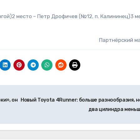
нгой)2 место – Петр Дрофичев (№12, п. Калининец)3 м
Партнёрский м
ки», он
Новый Toyota 4Runner: больше разнообразия, н
два цилиндра мень