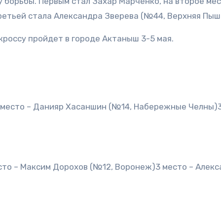
 борьбы. Первым стал Захар Марченко, на второе ме
ретьей стала Александра Зверева (№44, Верхняя Пыш
россу пройдет в городе Актаныш 3-5 мая.
2 место – Данияр Хасаншин (№14, Набережные Челны)
сто – Максим Дорохов (№12, Воронеж)3 место – Алек