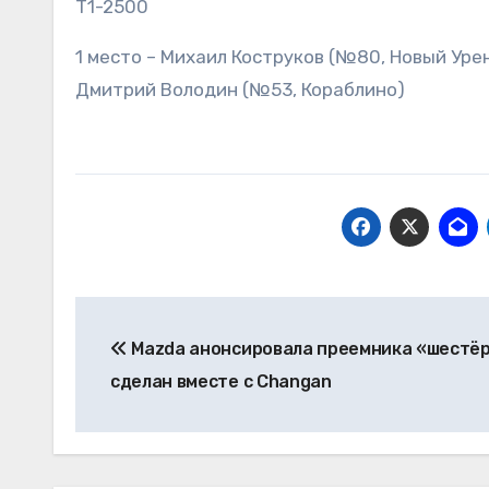
Т1-2500
1 место – Михаил Коструков (№80, Новый Уре
Дмитрий Володин (№53, Кораблино)
Навигация
Mazda анонсировала преемника «шестёр
по
сделан вместе с Changan
записям