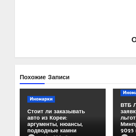
Похожие Записи
Ином
Иномарки
ВТБ 
Стоит ли заказывать
заявк
авто из Кореи:
льгот
аргументы, нюансы,
Минп
подводные камни
2025 