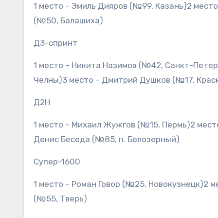
1 место – Эмиль Дияров (№99, Казань)2 мест
(№50, Балашиха)
Д3-спринт
1 место – Никита Назимов (№42, Санкт-Пете
Челны)3 место – Дмитрий Душков (№17, Крас
Д2Н
1 место – Михаил Жужгов (№15, Пермь)2 мест
Денис Беседа (№85, п. Белозерный)
Супер-1600
1 место – Роман Говор (№25, Новокузнецк)2 м
(№55, Тверь)