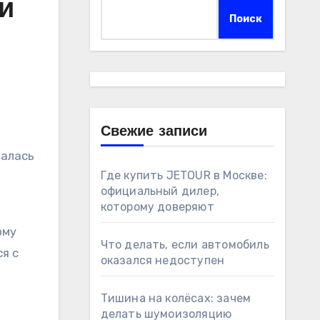
и
Поиск
Свежие записи
чалась
Где купить JETOUR в Москве:
официальный дилер,
которому доверяют
а
ому
Что делать, если автомобиль
я с
оказался недоступен
Тишина на колёсах: зачем
делать шумоизоляцию