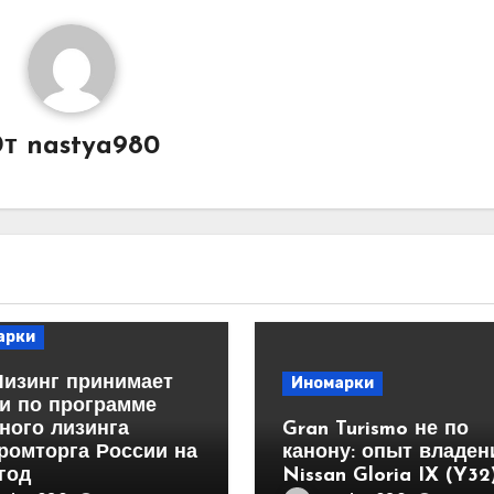
От
nastya980
арки
Лизинг принимает
Иномарки
и по программе
ного лизинга
Gran Turismo не по
ромторга России на
канону: опыт владен
год
Nissan Gloria IX (Y32