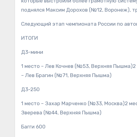
которые выстроили более грамотную систему
поднялся Максим Дорохов (№12, Воронеж), т
Следующий этап чемпионата России по авток
ИТОГИ
Д3-мини
1 место – Лев Кочнев (№53, Верхняя Пышма)
– Лев Брагин (№71, Верхняя Пышма)
Д3-250
1 место – Захар Марченко (№33, Москва)2 ме
Зверева (№44, Верхняя Пышма)
Багги 600