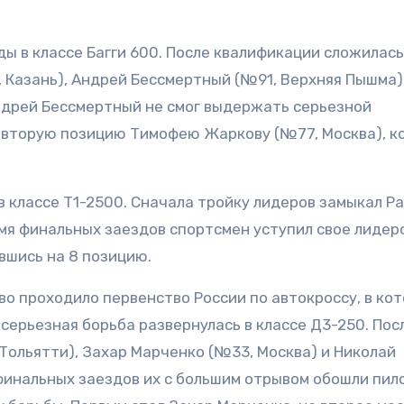
ы в классе Багги 600. После квалификации сложилась
, Казань), Андрей Бессмертный (№91, Верхняя Пышма)
ндрей Бессмертный не смог выдержать серьезной
ив вторую позицию Тимофею Жаркову (№77, Москва), 
в классе Т1-2500. Сначала тройку лидеров замыкал Р
мя финальных заездов спортсмен уступил свое лидер
вшись на 8 позицию.
о проходило первенство России по автокроссу, в ко
серьезная борьба развернулась в классе Д3-250. Пос
Тольятти), Захар Марченко (№33, Москва) и Николай
финальных заездов их с большим отрывом обошли пил