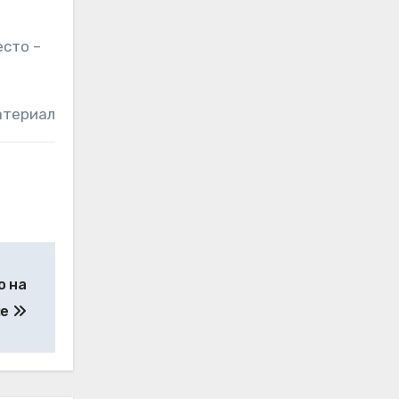
есто –
атериал
о на
ше