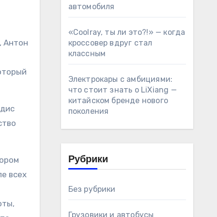
автомобиля
«Coolray, ты ли это?!» — когда
, Антон
кроссовер вдруг стал
классным
который
Электрокары с амбициями:
что стоит знать о LiXiang —
китайском бренде нового
адис
поколения
ство
тором
Рубрики
ле всех
Без рубрики
оты,
Грузовики и автобусы