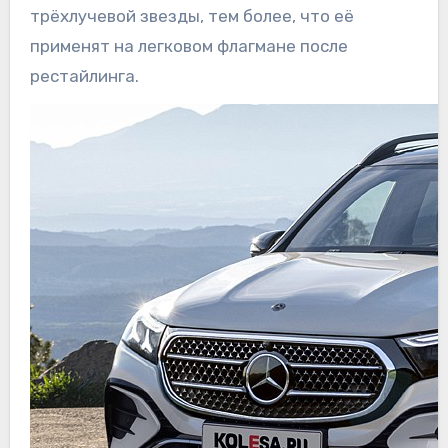
трёхлучевой звезды, тем более, что её
применят на легковом флагмане после
рестайлинга.