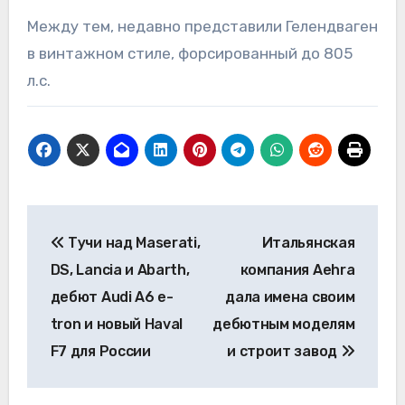
Между тем, недавно представили Гелендваген
в винтажном стиле, форсированный до 805
л.с.
Навигация
Тучи над Maserati,
Итальянская
по
DS, Lancia и Abarth,
компания Aehra
записям
дебют Audi A6 e-
дала имена своим
tron и новый Haval
дебютным моделям
F7 для России
и строит завод