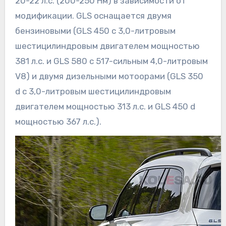
20-22 л.с. (200-250 Нм) в зависимости от
модификации. GLS оснащается двумя
бензиновыми (GLS 450 с 3,0-литровым
шестицилиндровым двигателем мощностью
381 л.с. и GLS 580 с 517-сильным 4,0-литровым
V8) и двумя дизельными мотоорами (GLS 350
d с 3,0-литровым шестицилиндровым
двигателем мощностью 313 л.с. и GLS 450 d
мощностью 367 л.с.).