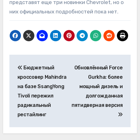
представят еще три новинки Chevrolet, но о
них официальных подробностей пока нет.
Навигация
Бюджетный
Обновлённый Force
по
кроссовер Mahindra
Gurkha: более
записям
на базе SsangYong
мощный дизель и
Tivoli пережил
долгожданная
радикальный
пятидверная версия
рестайлинг