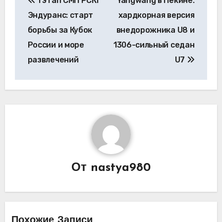
1 этап СМП РСКГ
Yangwang в Пекине:
по
Эндуранс: старт
хардкорная версия
записям
борьбы за Кубок
внедорожника U8 и
России и море
1306-сильный седан
развлечений
U7
От
nastya980
Похожие Записи