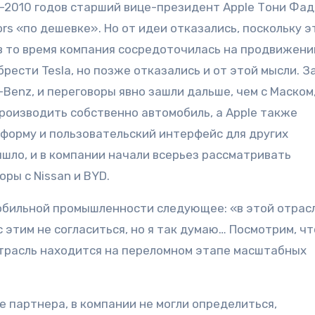
8-2010 годов старший вице-президент Apple Тони Фад
s «по дешевке». Но от идеи отказались, поскольку э
 в то время компания сосредоточилась на продвижени
брести Tesla, но позже отказались и от этой мысли. З
Benz, и переговоры явно зашли дальше, чем с Маском
роизводить собственно автомобиль, а Apple также
форму и пользовательский интерфейс для других
ышло, и в компании начали всерьез рассматривать
ры с Nissan и BYD.
омобильной промышленности следующее: «в этой отрас
этим не согласиться, но я так думаю… Посмотрим, чт
отрасль находится на переломном этапе масштабных
 партнера, в компании не могли определиться,