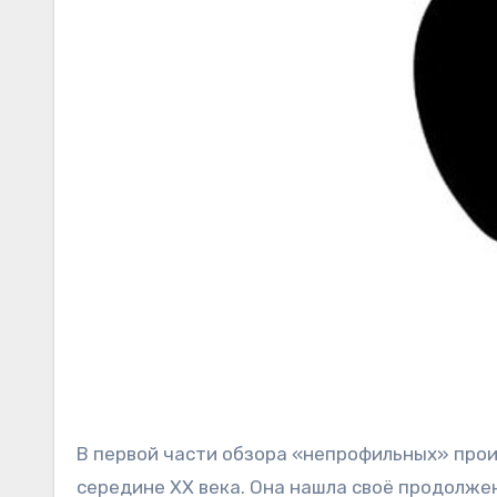
В первой части обзора «непрофильных» производителей мы вспоминали историю, начавшуюся в
середине ХХ века. Она нашла своё продолже