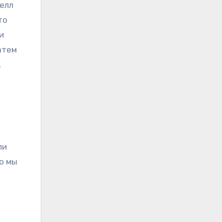
елл
то
и
атем
,
ли
о мы