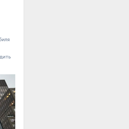
биля
едить