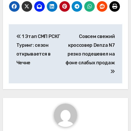
Навигация
1 Этап СМП РСКГ
Совсем свежий
по
Туринг: сезон
кроссовер Denza N7
записям
открывается в
резко подешевел на
Чечне
фоне слабых продаж