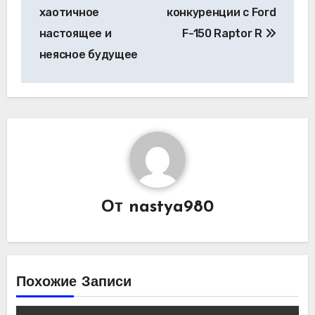
хаотичное
конкуренции с Ford
настоящее и
F-150 Raptor R
неясное будущее
От
nastya980
Похожие Записи