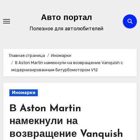
Перейти
к
Авто портал
содержимому
Полезное для автолюбителей
Главная страница
Иномарки
В Aston Martin намекнули на возвращение Vanquish с
модернизированным битурбомотором V12
Иномарки
В Aston Martin
намекнули на
возвращение Vanquish