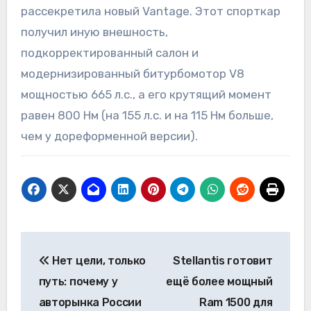
рассекретила новый Vantage. Этот спорткар
получил иную внешность,
подкорректированный салон и
модернизированный битурбомотор V8
мощностью 665 л.с., а его крутящий момент
равен 800 Нм (на 155 л.с. и на 115 Нм больше,
чем у дореформенной версии).
Навигация
Нет цели, только
Stellantis готовит
по
путь: почему у
ещё более мощный
записям
авторынка России
Ram 1500 для