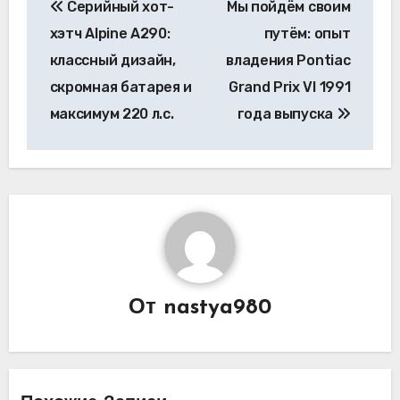
Серийный хот-
Мы пойдём своим
по
хэтч Alpine A290:
путём: опыт
записям
классный дизайн,
владения Pontiac
скромная батарея и
Grand Prix VI 1991
максимум 220 л.с.
года выпуска
От
nastya980