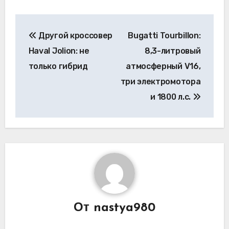
Навигация
Другой кроссовер
Bugatti Tourbillon:
по
Haval Jolion: не
8,3-литровый
записям
только гибрид
атмосферный V16,
три электромотора
и 1800 л.с.
От
nastya980