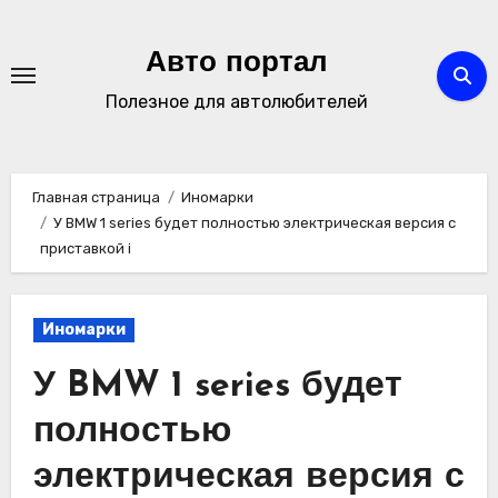
Перейти
к
Авто портал
содержимому
Полезное для автолюбителей
Главная страница
Иномарки
У BMW 1 series будет полностью электрическая версия с
приставкой i
Иномарки
У BMW 1 series будет
полностью
электрическая версия с