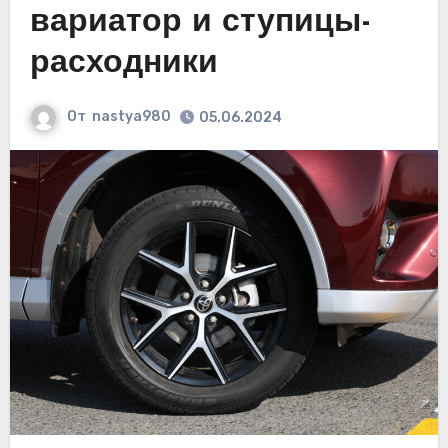
вариатор и ступицы-
расходники
От
nastya980
05.06.2024