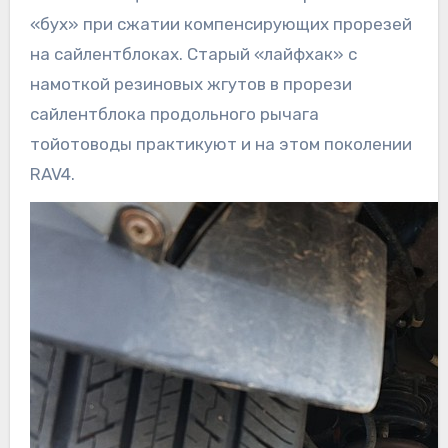
«бух» при сжатии компенсирующих прорезей
на сайлентблоках. Старый «лайфхак» с
намоткой резиновых жгутов в прорези
сайлентблока продольного рычага
тойотоводы практикуют и на этом поколении
RAV4.