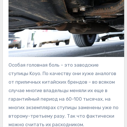
Особая головная боль – это заводские
ступицы Koyo. По качеству они хуже аналогов
от приличных китайских брендов – во всяком
случае многие владельцы меняли их еще в
гарантийный период на 60-100 тысячах, на
многих экземплярах ступицы заменены уже по
второму-третьему разу. Так что фактически
можно считать их расходником.