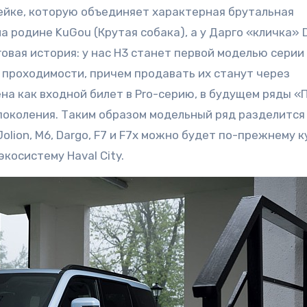
нейке, которую объединяет характерная брутальная
а родине KuGou (Крутая собака), а у Дарго «кличка»
говая история: у нас H3 станет первой моделью серии 
 проходимости, причем продавать их станут через
на как входной билет в Pro-серию, в будущем ряды «
 поколения. Таким образом модельный ряд разделится
lion, M6, Dargo, F7 и F7x можно будет по-прежнему к
косистему Haval City.