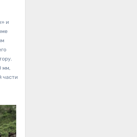
о» и
рме
ым
его
тору.
 мм,
й части