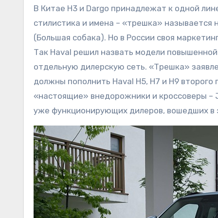
В Китае H3 и Dargo принадлежат к одной ли
стилистика и имена – «трешка» называется н
(Большая собака). Но в России своя маркетин
Так Haval решил назвать модели повышенной
отдельную дилерскую сеть. «Трешка» заявле
должны пополнить Haval H5, H7 и H9 второго
«настоящие» внедорожники и кроссоверы – Jo
уже функционирующих дилеров, вошедших в э