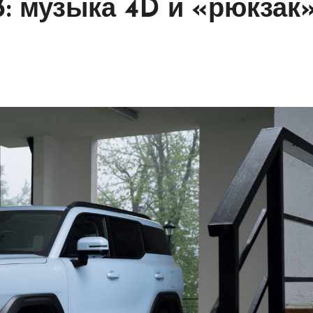
3: музыка 4D и «рюкзак