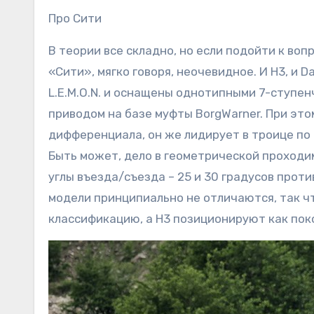
Про Сити
В теории все складно, но если подойти к воп
«Сити», мягко говоря, неочевидное. И H3, и 
L.E.M.O.N. и оснащены однотипными 7-ступе
приводом на базе муфты BorgWarner. При это
дифференциала, он же лидирует в троице по
Быть может, дело в геометрической проходим
углы въезда/съезда – 25 и 30 градусов против
модели принципиально не отличаются, так ч
классификацию, а H3 позиционируют как пок