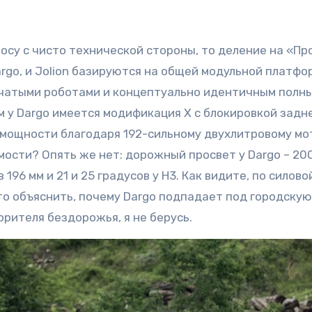
росу с чисто технической стороны, то деление на «Пр
Dargo, и Jolion базируются на общей модульной платфо
нчатыми роботами и концептуально идентичным полн
м у Dargo имеется модификация Х с блокировкой задн
 мощности благодаря 192-сильному двухлитровому мо
ости? Опять же нет: дорожный просвет у Dargo – 200
 196 мм и 21 и 25 градусов у H3. Как видите, по силово
то объяснить, почему Dargo подпадает под городскую
орителя бездорожья, я не берусь.