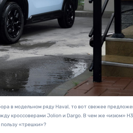
жду кроссоверами Jolion и Dargo. В чем же «изюм» H3
в пользу «трешки»?