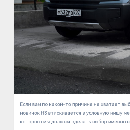
Если вам по какой-то причине не хватает выбора в модельном ряду Haval, то вот свежее предложение:
новичок H3 втискивается в условную нишу ме
которого мы должны сделать выбор именно 