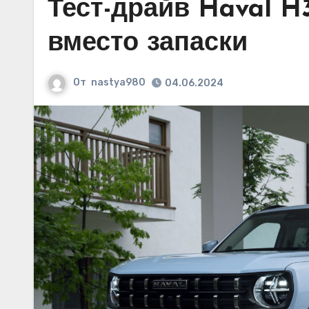
Тест-драйв Haval H
вместо запаски
От
nastya980
04.06.2024