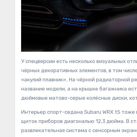
У спецверсии есть несколько визуальных отли
чёрных декоративных элементов, в том числе
«акулий плавник». На чёрной радиаторной р
название модели, а на крышке багажника ест
дюймовые матово-серые колёсные диски, кот
Интерьер спорт-седана Subaru WRX tS тоже п
щиток приборов диагональю 12,3 дюйма. В 
развлекательная система с сенсорным экрано