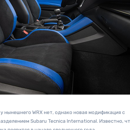
 у нынешнего WRX нет, однако новая модификация с
делением Subaru Tecnica International. Известно, чт
ка появится в начале следующего года.