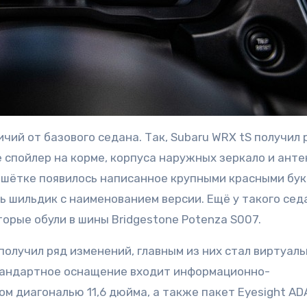
чий от базового седана. Так, Subaru WRX tS получил 
 спойлер на корме, корпуса наружных зеркало и ант
ешётке появилось написанное крупными красными бу
ь шильдик с наименованием версии. Ещё у такого сед
орые обули в шины Bridgestone Potenza S007.
олучил ряд изменений, главным из них стал виртуал
стандартное оснащение входит информационно-
м диагональю 11,6 дюйма, а также пакет Eyesight AD