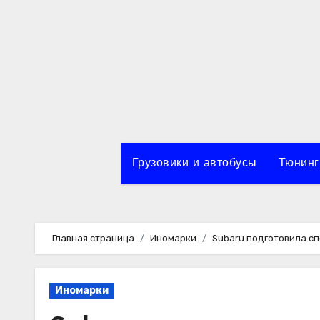
Перейти
к
содержимому
Грузовики и автобусы
Тюнинг
Главная страница
Иномарки
Subaru подготовила сп
Иномарки