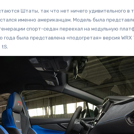
таются Штаты, так что нет ничего удивительного в т
стался именно американцам. Модель была представл
ы генерации спорт-седан переехал на модульную плат
ого года была представлена «подогретая» версия WRX 
tS.