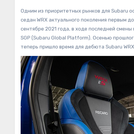
Одним из приоритетных рынков для Subaru ос
седан WRX актуального поколения первым до
сентябре 2021 года, в ходе последней смен
SGP (Subaru Global Platform). Осенью прошл
теперь пришло время для дебюта Subaru WRX 