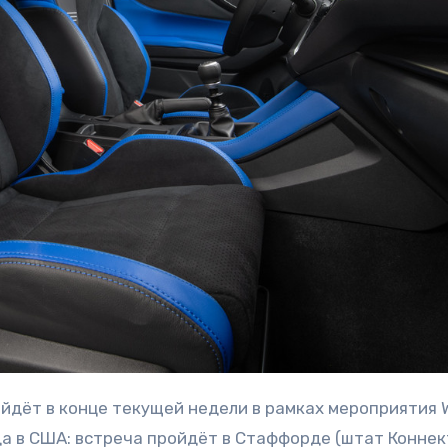
а в США: встреча пройдёт в Стаффорде (штат Коннек