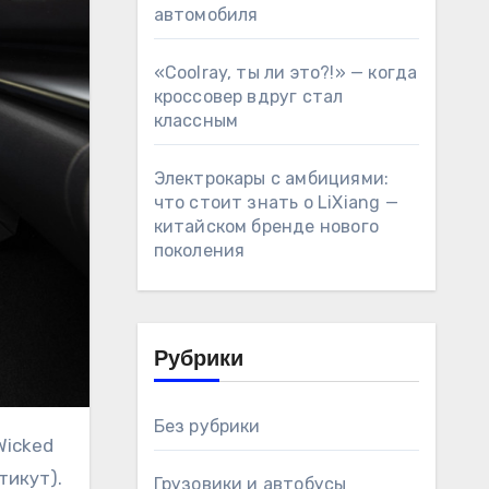
автомобиля
«Coolray, ты ли это?!» — когда
кроссовер вдруг стал
классным
Электрокары с амбициями:
что стоит знать о LiXiang —
китайском бренде нового
поколения
Рубрики
Без рубрики
тикут).
Грузовики и автобусы