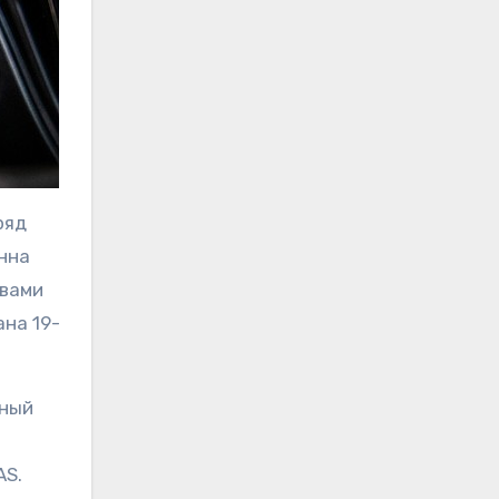
ряд
енна
квами
ана 19-
ьный
AS.