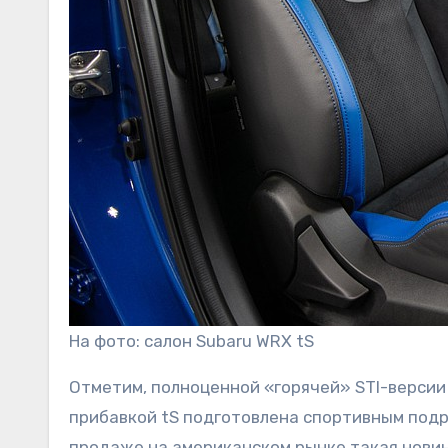
На фото: салон Subaru WRX tS
Отметим, полноценной «горячей» STI-версии
прибавкой tS подготовлена спортивным подраз
продаже на американском рынке такая новин