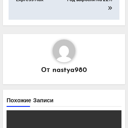
От
nastya980
Похожие Записи