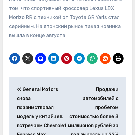
том, что спортивный кроссовер Lexus LBX
Morizo RR с техникой от Toyota GR Yaris стал
серийным. На японский рынок такая новинка
вышла в конце августа.
Навигация
General Motors
Продажи
по
снова
автомобилей с
записям
позаимствовал
пробегом
модель у китайцев:
стоимостью более 3
встречаем Chevrolet
миллионов рублей за
Express Max
год выросли на 22%