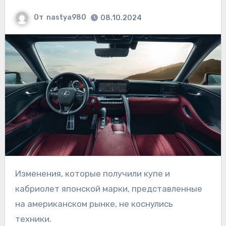
От
nastya980
08.10.2024
Изменения, которые получили купе и
кабриолет японской марки, представленные
на американском рынке, не коснулись
техники.