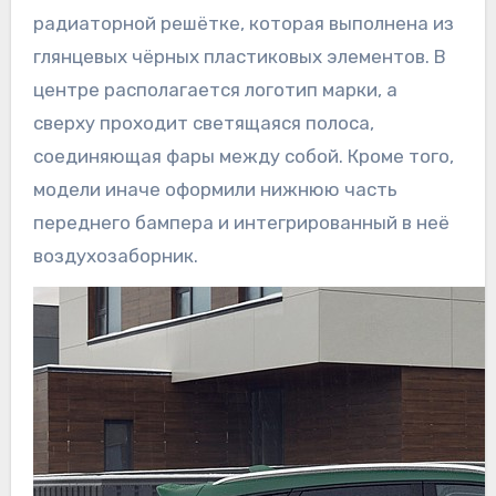
радиаторной решётке, которая выполнена из
глянцевых чёрных пластиковых элементов. В
центре располагается логотип марки, а
сверху проходит светящаяся полоса,
соединяющая фары между собой. Кроме того,
модели иначе оформили нижнюю часть
переднего бампера и интегрированный в неё
воздухозаборник.