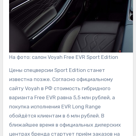
На фото: салон Voyah Free EVR Sport Edition
Цены спецверсии Sport Edition станет
известна позже. Согласно официальному
сайту Voyah в РФ стоимость гибридного
варианта Free EVR равна 5,5 млн рублей, а
покупка исполнения EVR Long Range
обойдётся клиентам в 6 млн рублей. В
ближайшее время в официальных дилерских
центрах бренда стартует приём заказов на