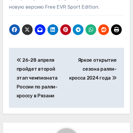
новую версию Free EVR Sport Edition.
Навигация
26-28 апреля
Яркое открытие
по
пройдет второй
сезона ралли-
записям
этап чемпионата
кросса 2024 года
России по ралли-
кроссу в Рязани