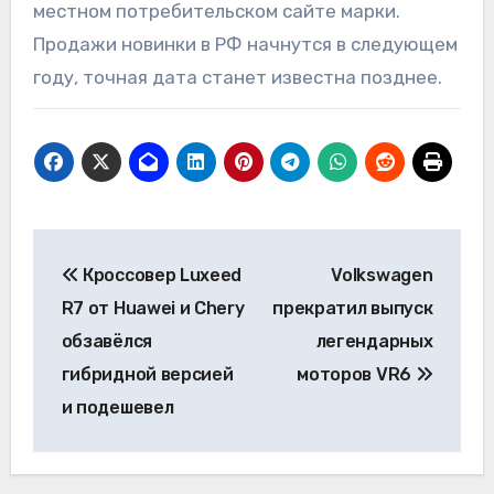
местном потребительском сайте марки.
Продажи новинки в РФ начнутся в следующем
году, точная дата станет известна позднее.
Навигация
Кроссовер Luxeed
Volkswagen
по
R7 от Huawei и Chery
прекратил выпуск
записям
обзавёлся
легендарных
гибридной версией
моторов VR6
и подешевел