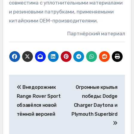
совместима с уплотнительными материалами
и резиновыми патрубками, применяемыми
китайскими ОЕМ-производителями.
Партнёрский материал
Навигация
Внедорожник
Огромные крылья
по
Range Rover Sport
победы: Dodge
записям
обзавёлся новой
Charger Daytona и
тёмной версией
Plymouth Superbird