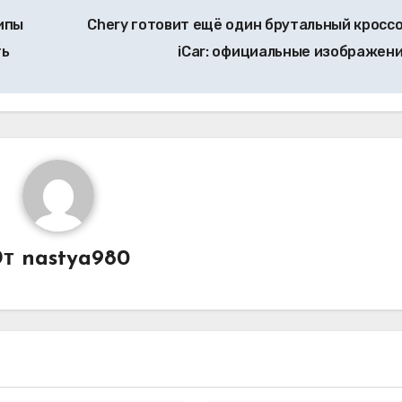
типы
Chery готовит ещё один брутальный кросс
ть
iCar: официальные изображен
От
nastya980