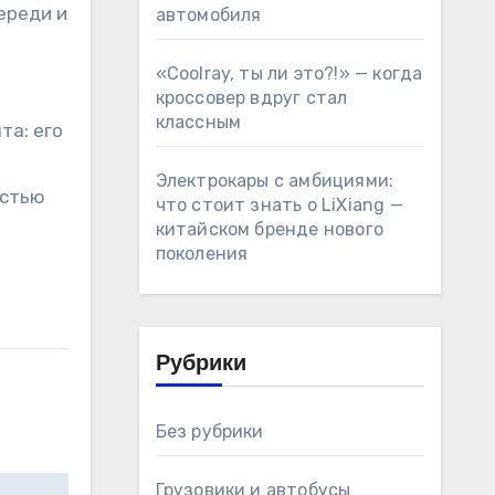
ереди и
автомобиля
«Coolray, ты ли это?!» — когда
кроссовер вдруг стал
классным
та: его
Электрокары с амбициями:
остью
что стоит знать о LiXiang —
китайском бренде нового
поколения
Рубрики
Без рубрики
Грузовики и автобусы