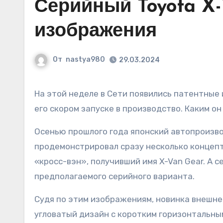
Серийный Toyota X-
изображения
От
nastya980
29.03.2024
На этой неделе в Сети появились патентные изображения японского «кросс-вэна», что может говорить о
его скором запуске в производство. Каким он
Осенью прошлого года японский автопроизвод
продемонстрировал сразу несколько концепт
«кросс-вэн», получивший имя X-Van Gear. А 
предполагаемого серийного варианта.
Судя по этим изображениям, новинка внешне
угловатый дизайн с коротким горизонтальным