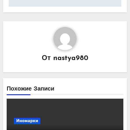
От
nastya980
Похожие Записи
Иномарки