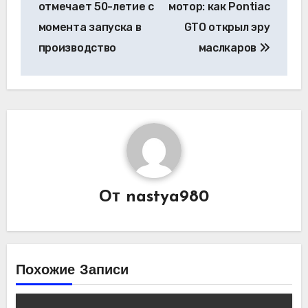
отмечает 50-летие с
мотор: как Pontiac
записям
момента запуска в
GTO открыл эру
производство
маслкаров
От
nastya980
Похожие Записи