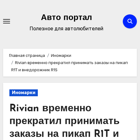
Перейти
к
Авто портал
содержимому
Полезное для автолюбителей
Главная страница
Иномарки
Rivian временно прекратил принимать заказы на пикап
R1T и внедорожник R1S
Иномарки
Rivian временно
прекратил принимать
заказы на пикап R1T и