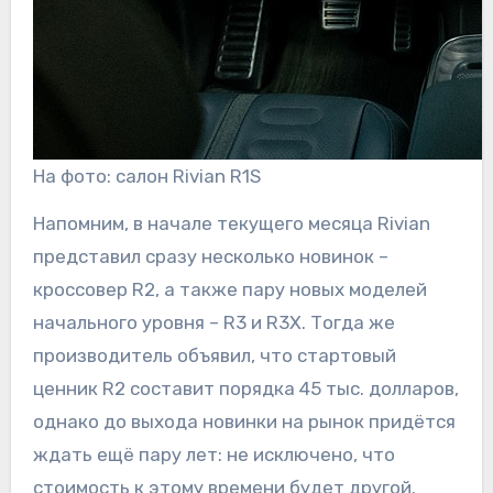
На фото: салон Rivian R1S
Напомним, в начале текущего месяца Rivian
представил сразу несколько новинок –
кроссовер R2, а также пару новых моделей
начального уровня – R3 и R3X. Тогда же
производитель объявил, что стартовый
ценник R2 составит порядка 45 тыс. долларов,
однако до выхода новинки на рынок придётся
ждать ещё пару лет: не исключено, что
стоимость к этому времени будет другой.