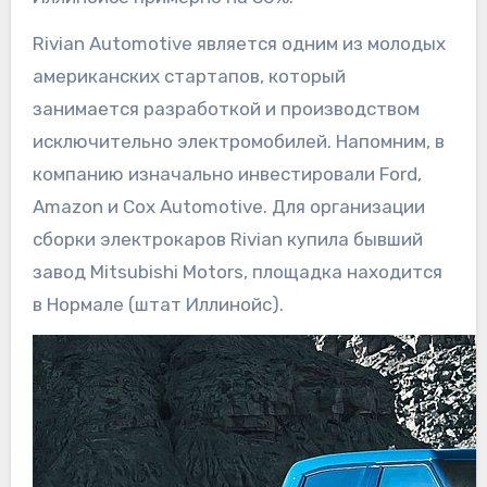
Rivian Automotive является одним из молодых
американских стартапов, который
занимается разработкой и производством
исключительно электромобилей. Напомним, в
компанию изначально инвестировали Ford,
Amazon и Cox Automotive. Для организации
сборки электрокаров Rivian купила бывший
завод Mitsubishi Motors, площадка находится
в Нормале (штат Иллинойс).