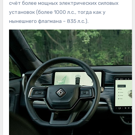
счёт более мощных электрических силовых
установок (более 1000 л.с., тогда как у
нынешнего флагмана – 835 л.с.).