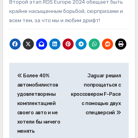
Второй этап RDS Europe 2024 обещает быть
крайне насыщенным борьбой, сюрпризами и
всем тем, за что мы и любим дрифт!
Навигация
Более 40%
Jaguar решил
по
автомобилистов
попрощаться с
записям
удовлетворены
кроссовером F-Pace
комплектацией
с помощью двух
своего авто и не
спецверсий
хотели бы ничего
менять