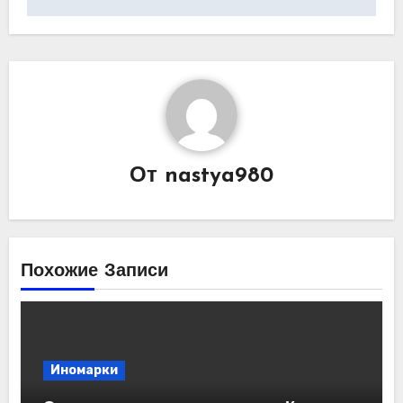
От
nastya980
Похожие Записи
Иномарки