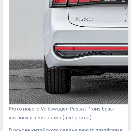
Фото нового Volkswagen Passat Proиз базы
китайского минпрома (miit.gov.cn)
В основе китайского седана лежит платформа