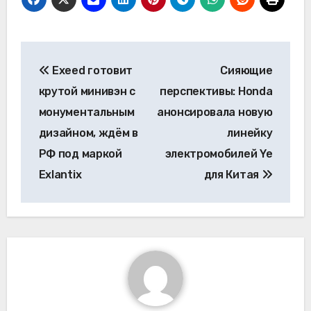
Навигация
Exeed готовит
Сияющие
по
крутой минивэн с
перспективы: Honda
записям
монументальным
анонсировала новую
дизайном, ждём в
линейку
РФ под маркой
электромобилей Ye
Exlantix
для Китая