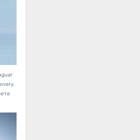
aguar
overy,
вете