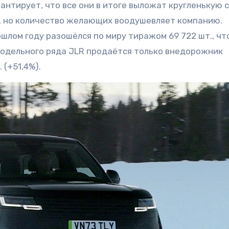
рантирует, что все они в итоге выложат кругленькую 
, но количество желающих воодушевляет компанию.
ошлом году разошёлся по миру тиражом 69 722 шт., чт
 модельного ряда JLR продаётся только внедорожник
 (+51,4%).