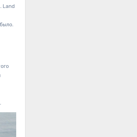
. Land
было.
того
й
.