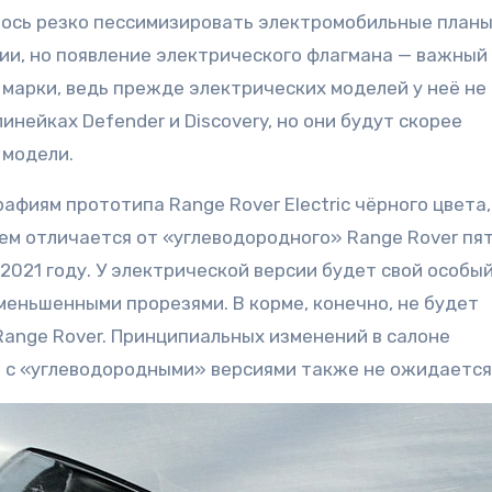
ось резко пессимизировать электромобильные планы
ции, но появление электрического флагмана — важный
марки, ведь прежде электрических моделей у неё не 
нейках Defender и Discovery, но они будут скорее
 модели.
афиям прототипа Range Rover Electric чёрного цвета,
м отличается от «углеводородного» Range Rover пя
2021 году. У электрической версии будет свой особы
меньшенными прорезями. В корме, конечно, не будет
Range Rover. Принципиальных изменений в салоне
 с «углеводородными» версиями также не ожидается