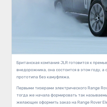
Британская компания JLR готовится к премьере полностью электрической версии своего флагманского
внедорожника, она состоится в этом году, 
прототипа без камуфляжа.
Первыми тизерами электрического Range Rov
тогда же начала формировать так называемый
желающих оформить заказ на Range Rover Ele