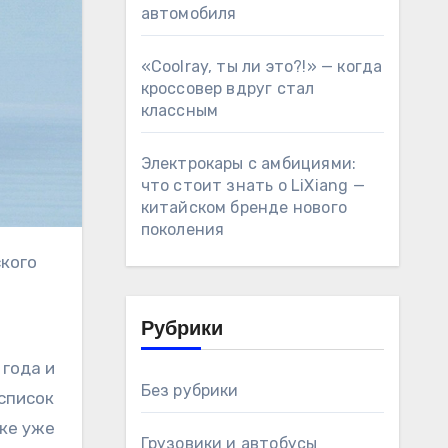
автомобиля
«Coolray, ты ли это?!» — когда
кроссовер вдруг стал
классным
Электрокары с амбициями:
что стоит знать о LiXiang —
китайском бренде нового
поколения
Рубрики
 года и
Без рубрики
 список
ске уже
Грузовики и автобусы