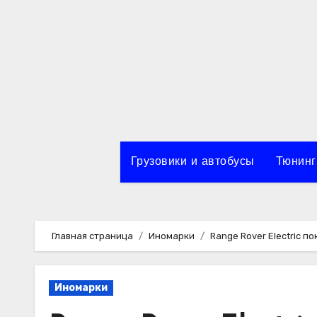
Перейти
к
содержимому
Грузовики и автобусы
Тюнинг
Главная страница
Иномарки
Range Rover Electric п
Иномарки