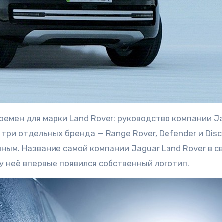
ремен для марки Land Rover: руководство компании J
три отдельных бренда — Range Rover, Defender и Disc
ным. Название самой компании Jaguar Land Rover в с
у неё впервые появился собственный логотип.