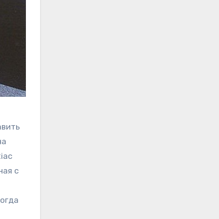
авить
на
iac
ная с
когда