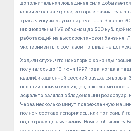
дополнительная лошадиная сила добывается
количества настроек, которые разнятся в за
трассы и кучи других параметров. В конце 
нижневальный V8 объемом до 500 куб. дюймо
работающий на высокооктановом бензине. Лю
эксперименты с составом топлива не допуск
Ходили слухи, что некоторые команды грешил
получалось до 13 июня 1997 года, когда в па
квалификационной сессией раздался взрыв. 
воспоминаниям очевидцев, осколками посекл
асфальте валялся обледеневший резервуар, и
Через несколько минут поврежденную машину
полном составе испарилась, как тот самый 
под охрану до выяснения. Ночью объявился Б
уговорить парня, сторожившего прицеп, дать 