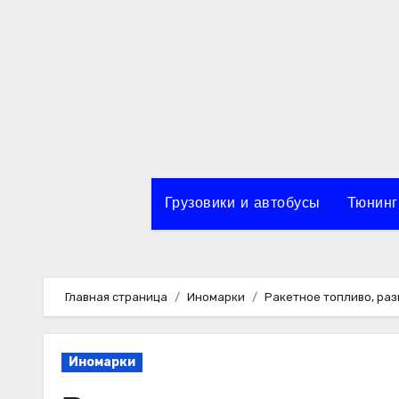
Перейти
к
содержимому
Грузовики и автобусы
Тюнинг
Главная страница
Иномарки
Ракетное топливо, ра
Иномарки