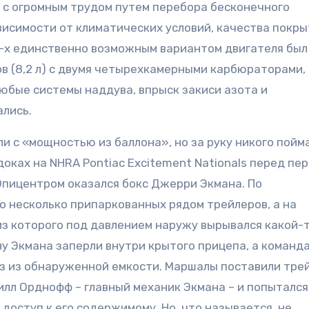
 с огромным трудом путем перебора бесконечного
висимости от климатических условий, качества покр
90-х единственно возможным вариантом двигателя был
в (8,2 л) с двумя четырехкамерными карбюраторами,
бые системы наддува, впрыск закиси азота и
ались.
и с «мощностью из баллона», но за руку никого пойм
ддоках на NHRA Pontiac Excitement Nationals перед пе
Эпицентром оказался бокс Джерри Экмана. По
о несколько припаркованных рядом трейлеров, а на
з которого под давлением наружу вырывался какой-т
 Экмана заперли внутри крытого прицепа, а команда
газ из обнаруженной емкости. Маршалы поставили тре
илл Орднофф – главный механик Экмана – и попытался
доступ к его содержимому. Но, что называется, не