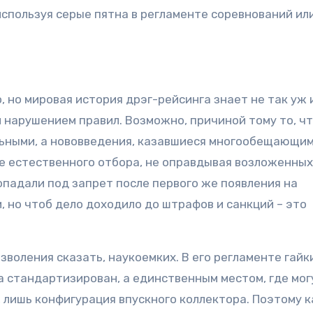
пользуя серые пятна в регламенте соревнований ил
, но мировая история дрэг-рейсинга знает не так уж 
 нарушением правил. Возможно, причиной тому то, чт
ьными, а нововведения, казавшиеся многообещающим
те естественного отбора, не оправдывая возложенных
опадали под запрет после первого же появления на
 но чтоб дело доходило до штрафов и санкций – это
озволения сказать, наукоемких. В его регламенте гайк
а стандартизирован, а единственным местом, где мог
и, лишь конфигурация впускного коллектора. Поэтому 