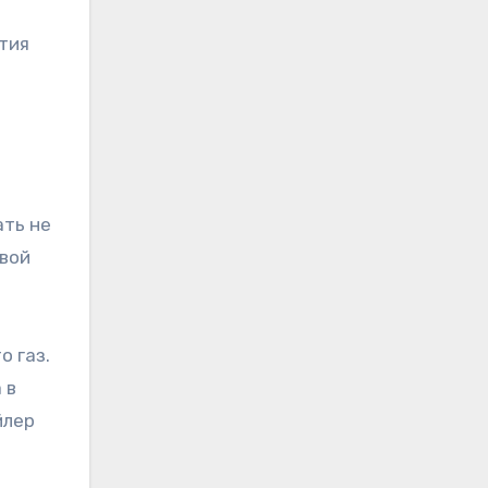
ытия
ать не
рвой
о газ.
 в
йлер