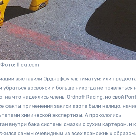
Фото: flickr.com
иации выставили Ордноффу ультиматум: или предост
ли убраться восвояси и больше никогда не появляться 
на что надеялись члены Ordnoff Racing, но свой Pont
 Все факты применения закиси азота были налицо, начи
ьтатами химической экспертизы. А прокололись
тан внутри бака системы смазки с сухим картером, и 
ружился самым очевидным из всех возможных образом.