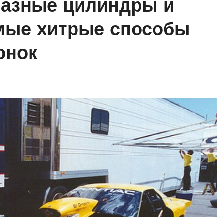
 разные цилиндры и
мые хитрые способы
онок