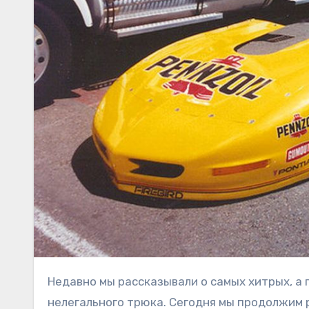
Недавно мы рассказывали о самых хитрых, а порой и откровенно наглых способах выиграть гонку за счет
нелегального трюка. Сегодня мы продолжим 