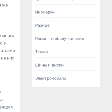
и же
Иномарки
Разное
и много
Ремонт и обслуживание
о в
и, сами
Тюнинг
 на них
Шины и диски
Электромобили
и
ут
каждая