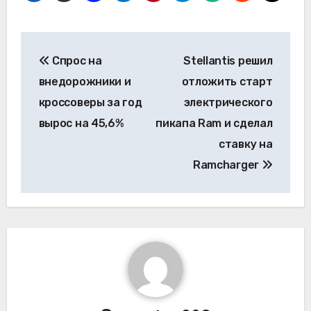
Навигация
Спрос на
Stellantis решил
по
внедорожники и
отложить старт
записям
кроссоверы за год
электрического
вырос на 45,6%
пикапа Ram и сделал
ставку на
Ramcharger