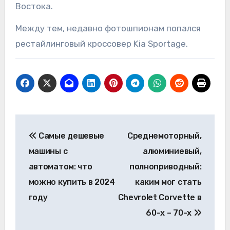
Востока.
Между тем, недавно фотошпионам попался
рестайлинговый кроссовер Kia Sportage.
Навигация
Самые дешевые
Среднемоторный,
по
машины с
алюминиевый,
записям
автоматом: что
полноприводный:
можно купить в 2024
каким мог стать
году
Chevrolet Corvette в
60-х – 70-х