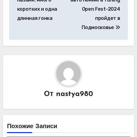
записям
коротких и одна
Open Fest-2024
длинная гонка
пройдет в
Подмосковье
От
nastya980
Похожие Записи