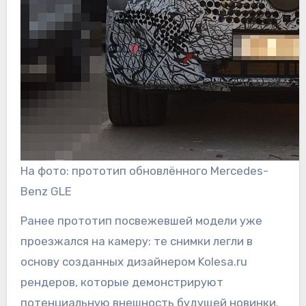
На фото: прототип обновлённого Mercedes-
Benz GLE
Ранее прототип посвежевшей модели уже
проезжался на камеру: те снимки легли в
основу созданных дизайнером Kolesa.ru
рендеров, которые демонстрируют
потенциальную внешность будущей новинки.