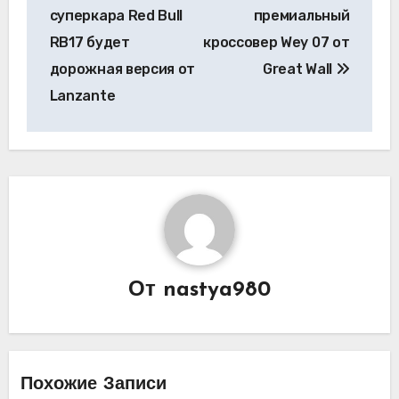
записям
суперкара Red Bull
премиальный
RB17 будет
кроссовер Wey 07 от
дорожная версия от
Great Wall
Lanzante
От
nastya980
Похожие Записи