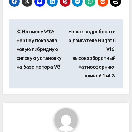
Навигация
На смену W12:
Новые подробности
по
Bentley показала
о двигателе Bugatti
записям
новую гибридную
V16:
силовую установку
высокооборотный
на базе мотора V8
«атмосферник»
длиной 1 м!