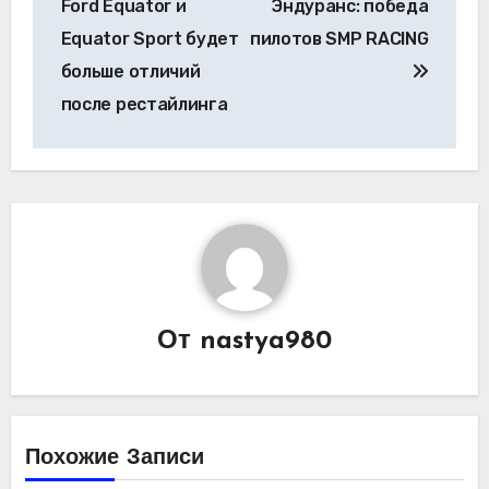
Ford Equator и
Эндуранс: победа
записям
Equator Sport будет
пилотов SMP RACING
больше отличий
после рестайлинга
От
nastya980
Похожие Записи