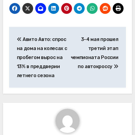
Навигация
Авито Авто: спрос
3-4 мая прошел
по
на дома на колесах с
третий этап
записям
пробегом вырос на
чемпионата России
13% в преддверии
по автокроссу
летнего сезона