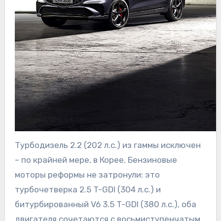
Турбодизель 2.2 (202 л.с.) из гаммы исключен
– по крайней мере, в Корее. Бензиновые
моторы реформы не затронули: это
турбочетверка 2.5 T-GDI (304 л.с.) и
битурбированный V6 3.5 T-GDI (380 л.с.), оба
двигателя сочетаются с восьмиступенчатым