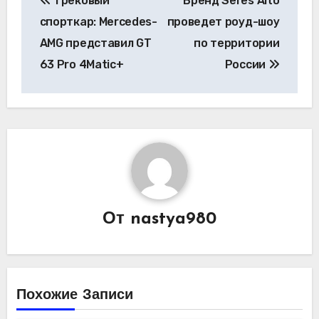
Трековый
Бренд Seres Aito
по
спорткар: Mercedes-
проведет роуд-шоу
записям
AMG представил GT
по территории
63 Pro 4Matic+
России
От
nastya980
Похожие Записи