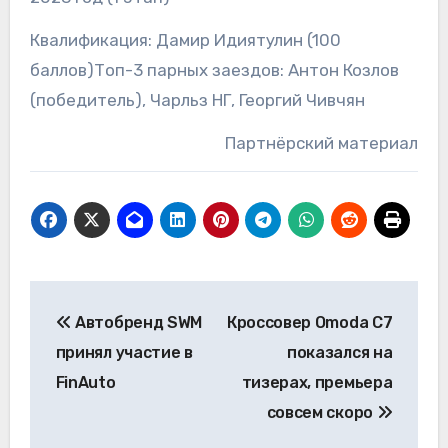
Квалификация: Дамир Идиятулин (100
баллов)Топ-3 парных заездов: Антон Козлов
(победитель), Чарльз НГ, Георгий Чивчян
Партнёрский материал
Навигация
Автобренд SWM
Кроссовер Omoda C7
по
принял участие в
показался на
записям
FinAuto
тизерах, премьера
совсем скоро