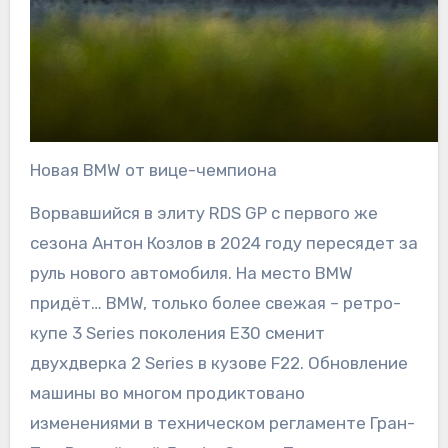
Новая BMW от вице-чемпиона
Ворвавшийся в элиту RDS GP с первого же
сезона Антон Козлов в 2024 году пересядет за
руль нового автомобиля. На место BMW
придёт… BMW, только более свежая – ретро-
купе 3 Series поколения E30 сменит
двухдверка 2 Series в кузове F22. Обновление
машины во многом продиктовано
изменениями в техническом регламенте Гран-