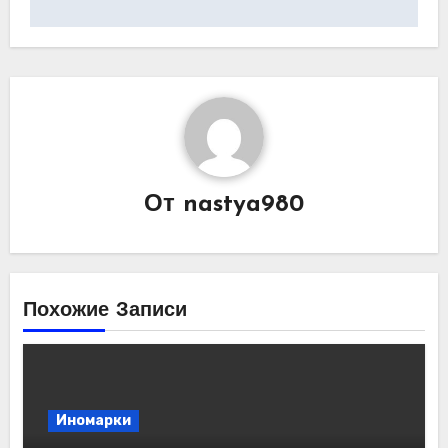
От
nastya980
Похожие Записи
Иномарки