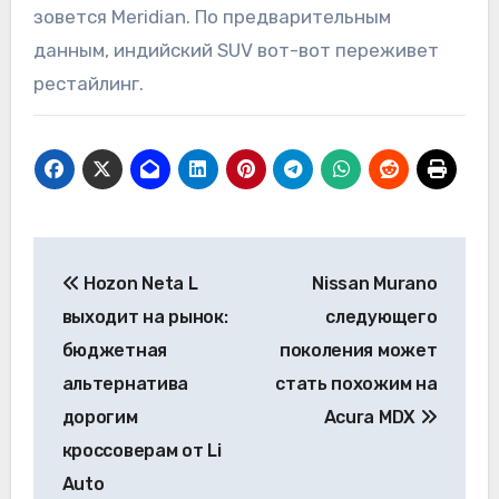
зовется Meridian. По предварительным
данным, индийский SUV вот-вот переживет
рестайлинг.
Навигация
Hozon Neta L
Nissan Murano
по
выходит на рынок:
следующего
записям
бюджетная
поколения может
альтернатива
стать похожим на
дорогим
Acura MDX
кроссоверам от Li
Auto