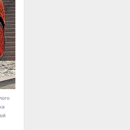
лого
ка
кой