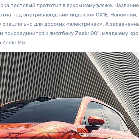
пока тестовый прототип в ярком камуфляже. Названи
стна под внутризаводским индексом CX1E. Напомним,
ду специально для дорогих «электричек». А засвеченн
н присоединится к лифтбеку Zeekr 001, младшему кро
 Zeekr Mix.