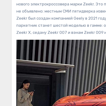
нового электрокроссовера марки Zeekr. Это 
не объявлено: местным СМИ пятидверка изве
Zeekr был создан компанией Geely в 2021 го
паркетник станет шестой моделью в гамме: о
Zeekr X, седану Zeekr 007 и вэнам Zeekr 009 и