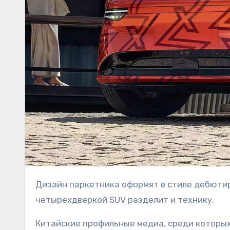
Дизайн паркетника оформят в стиле дебютировавшего недавно седана Zeekr 007. Не исключено, что с
четырехдверкой SUV разделит и технику.
Китайские профильные медиа, среди которы