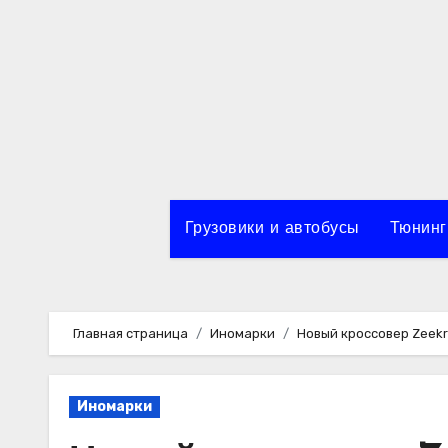
Перейти
к
содержимому
Грузовики и автобусы
Тюнинг
Главная страница
Иномарки
Новый кроссовер Zeekr
Иномарки