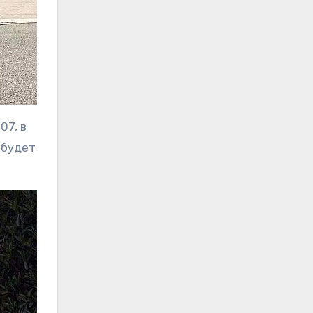
07, в
 будет