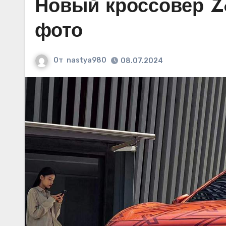
Новый кроссовер Ze
фото
От
nastya980
08.07.2024