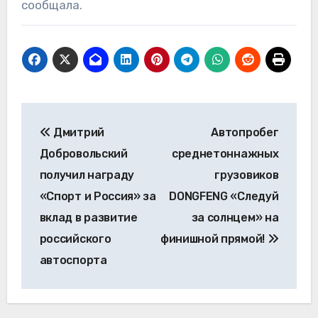
сообщала.
Навигация
Дмитрий
Автопробег
по
Добровольский
среднетоннажных
записям
получил награду
грузовиков
«Спорт и Россия» за
DONGFENG «Следуй
вклад в развитие
за солнцем» на
российского
финишной прямой!
автоспорта