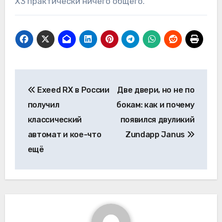
X3 практически ничего общего.
Навигация
Exeed RX в России
Две двери, но не по
по
получил
бокам: как и почему
записям
классический
появился двуликий
автомат и кое-что
Zundapp Janus
ещё