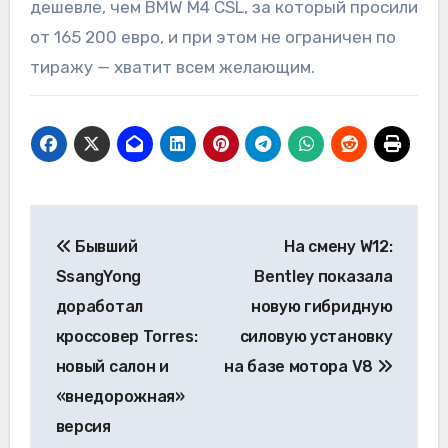
дешевле, чем BMW M4 CSL, за который просили
от 165 200 евро, и при этом не ограничен по
тиражу — хватит всем желающим.
Навигация
Бывший
На смену W12:
по
SsangYong
Bentley показала
записям
доработал
новую гибридную
кроссовер Torres:
силовую установку
новый салон и
на базе мотора V8
«внедорожная»
версия