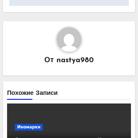
От
nastya980
Похожие Записи
Иномарки