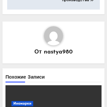
От
nastya980
Похожие Записи
Иномарки