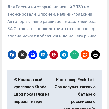
Для России ни старый, ни новый BJ30 не
анонсировали. Впрочем, калининградский
Автотор активно развивает модельный ряд
BAIC, так что впоследствии этот кроссовер
вполне может добраться и до нашего рынка.
Навигация
Компактный
Кроссовер Evolute i-
по
кроссовер Skoda
Joy получит тяговую
записям
Elroq показался на
батарею
первом тизере
российского
производства