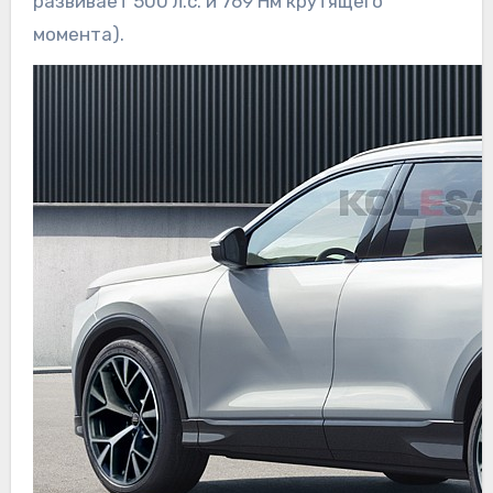
развивает 500 л.с. и 769 Нм крутящего
момента).