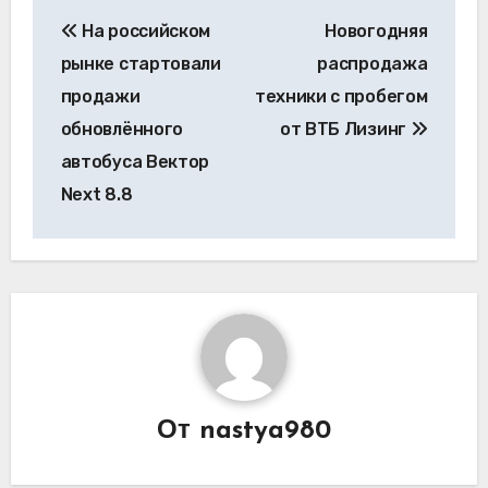
Навигация
На российском
Новогодняя
по
рынке стартовали
распродажа
записям
продажи
техники с пробегом
обновлённого
от ВТБ Лизинг
автобуса Вектор
Next 8.8
От
nastya980